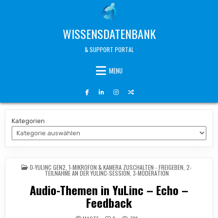
Skip
to
content
WISSENSDATENBANK
& SUPPORT PORTAL
MENU
Kategorien
POSTED
0-YULINC GEN2
,
1-MIKROFON & KAMERA ZUSCHALTEN - FREIGEBEN
,
2-
IN
TEILNAHME AN DER YULINC-SESSION
,
3-MODERATION
Audio-Themen in YuLinc – Echo –
Feedback