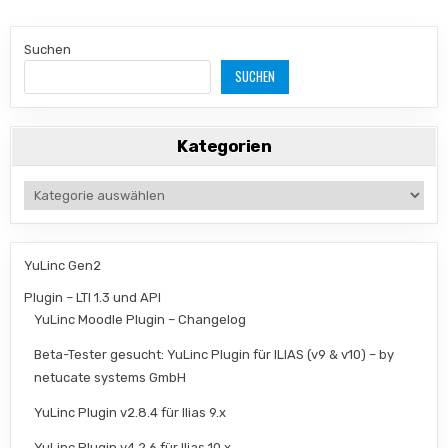
Suchen
SUCHEN
Kategorien
Kategorien
YuLinc Gen2
Plugin – LTI 1.3 und API
YuLinc Moodle Plugin – Changelog
Beta-Tester gesucht: YuLinc Plugin für ILIAS (v9 & v10) – by
netucate systems GmbH
YuLinc Plugin v2.8.4 für Ilias 9.x
YuLinc Plugin v4.2.6 für Ilias 10.x