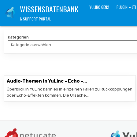
Skip
WISSENSDATENBANK
YULINC GEN2
PLUGIN – LTI
to
content
& SUPPORT PORTAL
Kategorien
Audio-Themen in YuLinc – Echo –...
Überblick In YuLinc kann es in einzelnen Fällen zu Rückkopplungen
oder Echo-Effekten kommen. Die Ursache…