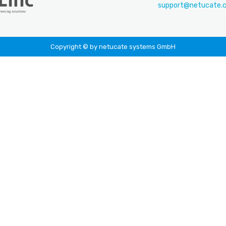
support@netucate.
Copyright © by netucate systems GmbH