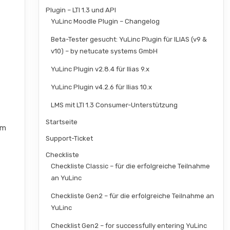
Plugin – LTI 1.3 und API
YuLinc Moodle Plugin – Changelog
Beta-Tester gesucht: YuLinc Plugin für ILIAS (v9 &
v10) – by netucate systems GmbH
YuLinc Plugin v2.8.4 für Ilias 9.x
YuLinc Plugin v4.2.6 für Ilias 10.x
LMS mit LTI 1.3 Consumer-Unterstützung
Startseite
em
Support-Ticket
Checkliste
Checkliste Classic – für die erfolgreiche Teilnahme
an YuLinc
Checkliste Gen2 – für die erfolgreiche Teilnahme an
YuLinc
Checklist Gen2 – for successfully entering YuLinc