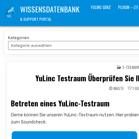
Skip
WISSENSDATENBANK
YULINC GEN2
PLUGIN – LTI
to
content
& SUPPORT PORTAL
Kategorien
POSTED
2-TEILNAH
IN
YuLinc Testraum Überprüfen Sie I
MASTE
1
GE
Betreten eines YuLinc-Testraum
Gerne können Sie unseren YuLinc-Testraum nutzen. Hier probiere
zum Soundcheck: