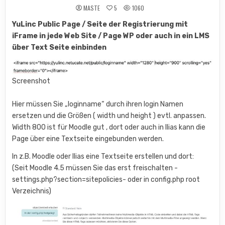
MASTE
5
1060
YuLinc Public Page / Seite der Registrierung mit
iFrame in jede Web Site / Page WP oder auch in ein LMS
über Text Seite einbinden
Screenshot
Hier müssen Sie „loginname“ durch ihren login Namen
ersetzen und die Größen ( width und height ) evtl. anpassen.
Width 800 ist für Moodle gut , dort oder auch in Ilias kann die
Page über eine Textseite eingebunden werden.
In z.B. Moodle oder Ilias eine Textseite erstellen und dort:
(Seit Moodle 4.5 müssen Sie das erst freischalten -
settings.php?section=sitepolicies- oder in config.php root
Verzeichnis)