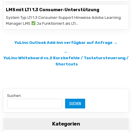
LMS mit LTI 1.3 Consumer-Unterstützung
System Typ LTI 1.3 Consumer-Support Hinweise Adobe Learning
Manager LMS
Ja Funktioniert als LTI…
Beitragsnavigation
YuLinc Outlook Add‑Inn verfügbar auf Anfrage →
←
YuLinc Whiteboard vs.2 Kurzbefehle / Tastatursteuerung /
Shortcuts
Suchen
SUCHEN
Kategorien