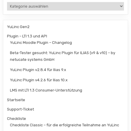
Kategorien
YuLinc Gen2
Plugin – LTI 1.3 und API
YuLinc Moodle Plugin – Changelog
Beta-Tester gesucht: YuLinc Plugin für ILIAS (v9 & v10) – by
netucate systems GmbH
YuLinc Plugin v2.8.4 für Ilias 9.x
YuLinc Plugin v4.2.6 für Ilias 10.x
LMS mit LTI 1.3 Consumer-Unterstützung
Startseite
Support-Ticket
Checkliste
Checkliste Classic – für die erfolgreiche Teilnahme an YuLinc