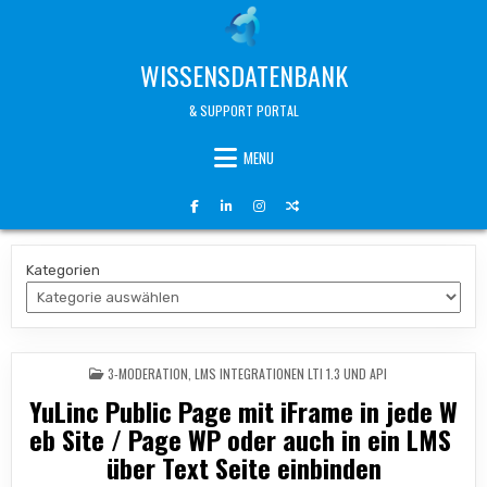
Skip
to
content
WISSENSDATENBANK
& SUPPORT PORTAL
MENU
Kategorien
POSTED
3-MODERATION
,
LMS INTEGRATIONEN LTI 1.3 UND API
IN
YuLinc Public Page mit iFrame in jede W
eb Site / Page WP oder auch in ein LMS
über Text Seite einbinden