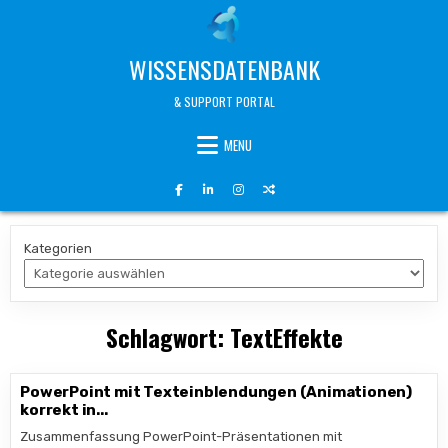
Skip
to
content
WISSENSDATENBANK
& SUPPORT PORTAL
MENU
Kategorien
Schlagwort:
TextEffekte
PowerPoint mit Texteinblendungen (Animationen)
korrekt in...
Zusammenfassung PowerPoint-Präsentationen mit