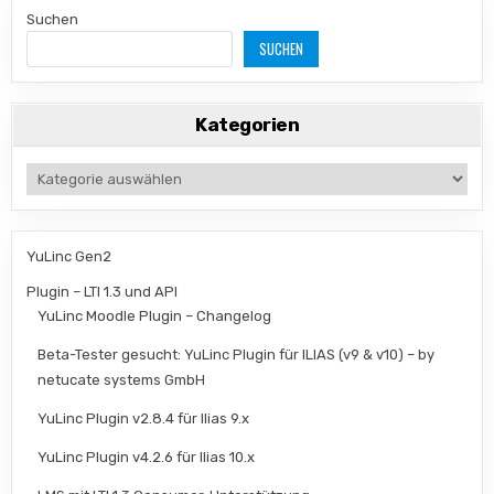
Suchen
SUCHEN
Kategorien
Kategorien
YuLinc Gen2
Plugin – LTI 1.3 und API
YuLinc Moodle Plugin – Changelog
Beta-Tester gesucht: YuLinc Plugin für ILIAS (v9 & v10) – by
netucate systems GmbH
YuLinc Plugin v2.8.4 für Ilias 9.x
YuLinc Plugin v4.2.6 für Ilias 10.x