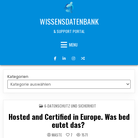
Skip
to
content
WISSENSDATENBANK
& SUPPORT PORTAL
MENU
Kategorien
POSTED
6-DATENSCHUTZ UND SICHERHEIT
IN
Hosted and Certified in Europe. Was bed
eutet das?
MASTE
7
1571