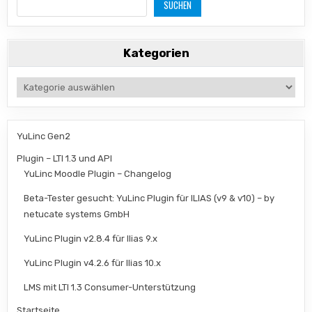
SUCHEN
Kategorien
Kategorien
YuLinc Gen2
Plugin – LTI 1.3 und API
YuLinc Moodle Plugin – Changelog
Beta-Tester gesucht: YuLinc Plugin für ILIAS (v9 & v10) – by
netucate systems GmbH
YuLinc Plugin v2.8.4 für Ilias 9.x
YuLinc Plugin v4.2.6 für Ilias 10.x
LMS mit LTI 1.3 Consumer-Unterstützung
Startseite