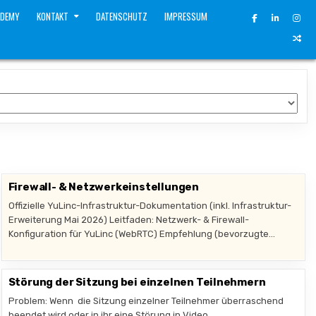
ADEMY
KONTAKT
DATENSCHUTZ
IMPRESSUM
Firewall- & Netzwerkeinstellungen
Offizielle YuLinc-Infrastruktur-Dokumentation (inkl. Infrastruktur-
Erweiterung Mai 2026) Leitfaden: Netzwerk- & Firewall-
Konfiguration für YuLinc (WebRTC) Empfehlung (bevorzugte…
Störung der Sitzung bei einzelnen Teilnehmern
Problem: Wenn die Sitzung einzelner Teilnehmer überraschend
beendet wird oder in ihr eine Störung in Video…