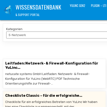
Skip
WISSENSDATENBANK
YULINC GEN2
PLUGIN – LTI
to
content
& SUPPORT PORTAL
Kategorien
Leitfaden: Netzwerk- & Firewall-Konfiguration für
YuLinc...
netucate systems GmbH Leitfaden: Netzwerk- & Firewall-
Konfiguration für YuLinc (WebRTC) PDF Technische
Orientierungshilfe zur Firewall-…
Checkliste Classic – für die erfolgreiche...
Checkliste für ein erfolgreiches Betreten von YuLinc Wir haben
hier eine Checkliste zusammengestellt, mit der…