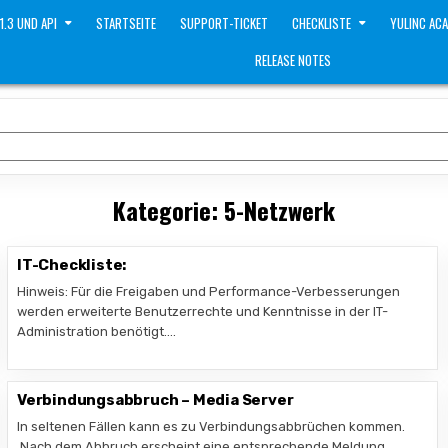
 1.3 UND API
STARTSEITE
SUPPORT-TICKET
CHECKLISTE
YULINC AC
RELEASE NOTES
Kategorie:
5-Netzwerk
IT-Checkliste:
Hinweis: Für die Freigaben und Performance-Verbesserungen
werden erweiterte Benutzerrechte und Kenntnisse in der IT-
Administration benötigt….
Verbindungsabbruch – Media Server
In seltenen Fällen kann es zu Verbindungsabbrüchen kommen.
Nach dem Abbruch erscheint eine entsprechende Meldung….